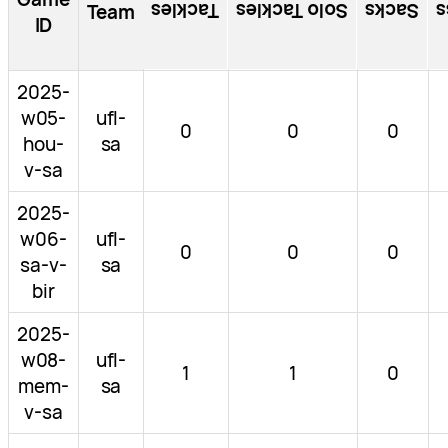
Tackles
Solo Tackles
Sacks
T
Team
ID
2025-
w05-
ufl-
0
0
0
hou-
sa
v-sa
2025-
w06-
ufl-
0
0
0
sa-v-
sa
bir
2025-
w08-
ufl-
1
1
0
mem-
sa
v-sa