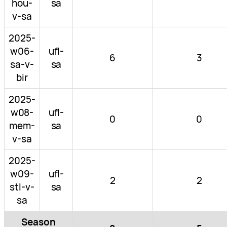
hou-
sa
v-sa
2025-
w06-
ufl-
6
3
sa-v-
sa
bir
2025-
w08-
ufl-
0
0
mem-
sa
v-sa
2025-
w09-
ufl-
2
2
stl-v-
sa
sa
Season