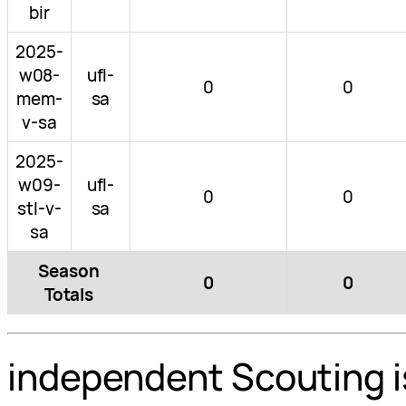
bir
2025-
w08-
ufl-
0
0
mem-
sa
v-sa
2025-
w09-
ufl-
0
0
stl-v-
sa
sa
Season
0
0
Totals
independent Scouting i