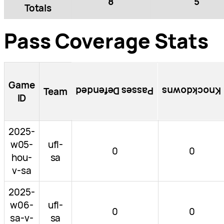
8
5
Totals
Pass Coverage Stats
Game
Passes Defended
Knockdowns
Team
ID
2025-
w05-
ufl-
0
0
hou-
sa
v-sa
2025-
w06-
ufl-
0
0
sa-v-
sa