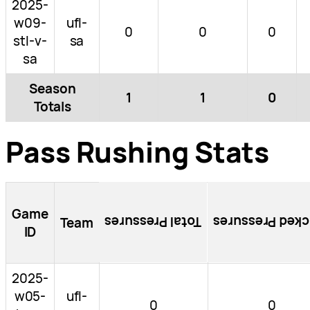
2025-
w09-
ufl-
0
0
0
stl-v-
sa
sa
Season
1
1
0
Totals
Pass Rushing Stats
Game
Total Pressures
Blocked Pressu
Team
ID
2025-
w05-
ufl-
0
0