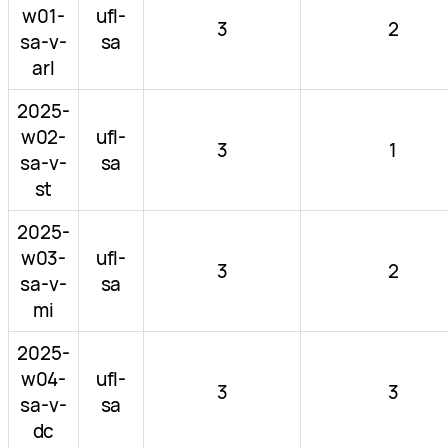
w01-
ufl-
3
2
sa-v-
sa
arl
2025-
w02-
ufl-
3
1
sa-v-
sa
st
2025-
w03-
ufl-
3
2
sa-v-
sa
mi
2025-
w04-
ufl-
3
3
sa-v-
sa
dc