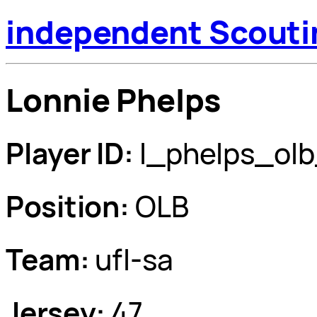
independent Scouti
Lonnie Phelps
Player ID:
l_phelps_ol
Position:
OLB
Team:
ufl-sa
Jersey:
47