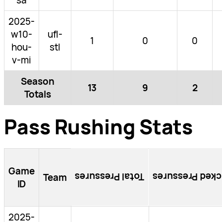
2025-
w10-
ufl-
1
0
0
hou-
stl
v-mi
Season
13
9
2
Totals
Pass Rushing Stats
Game
Total Pressures
Blocked Pressu
Team
ID
2025-