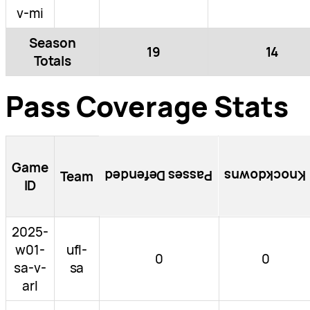
v-mi
Season
19
14
Totals
Pass Coverage Stats
Game
Passes Defended
Knockdowns
Team
ID
2025-
w01-
ufl-
0
0
sa-v-
sa
arl