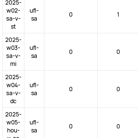
2025-
w02-
ufl-
0
1
sa-v-
sa
st
2025-
w03-
ufl-
0
0
sa-v-
sa
mi
2025-
w04-
ufl-
0
0
sa-v-
sa
dc
2025-
w05-
ufl-
0
0
hou-
sa