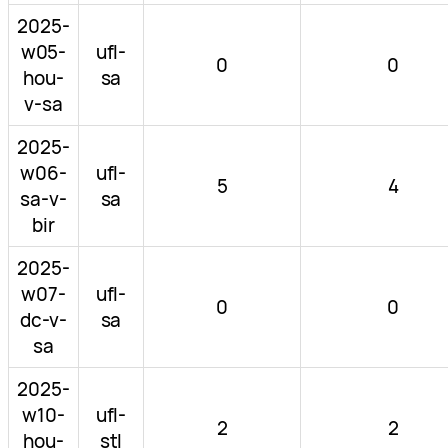
2025-
w05-
ufl-
0
0
hou-
sa
v-sa
2025-
w06-
ufl-
5
4
sa-v-
sa
bir
2025-
w07-
ufl-
0
0
dc-v-
sa
sa
2025-
w10-
ufl-
2
2
hou-
stl