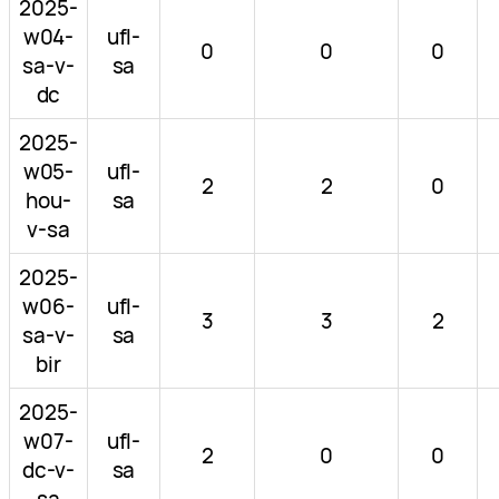
2025-
w04-
ufl-
0
0
0
sa-v-
sa
dc
2025-
w05-
ufl-
2
2
0
hou-
sa
v-sa
2025-
w06-
ufl-
3
3
2
sa-v-
sa
bir
2025-
w07-
ufl-
2
0
0
dc-v-
sa
sa