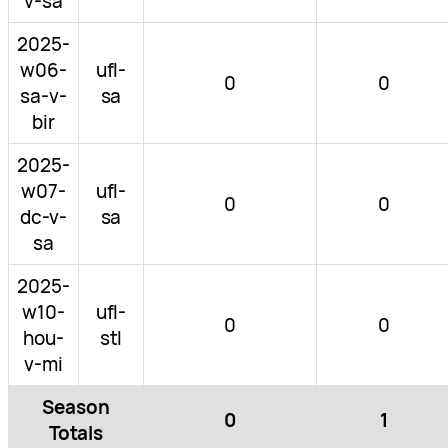
v-sa
2025-
w06-
ufl-
0
0
sa-v-
sa
bir
2025-
w07-
ufl-
0
0
dc-v-
sa
sa
2025-
w10-
ufl-
0
0
hou-
stl
v-mi
Season
0
1
Totals