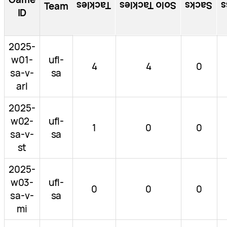
Tackles
Solo Tackles
Sacks
T
Team
ID
2025-
w01-
ufl-
4
4
0
sa-v-
sa
arl
2025-
w02-
ufl-
1
0
0
sa-v-
sa
st
2025-
w03-
ufl-
0
0
0
sa-v-
sa
mi